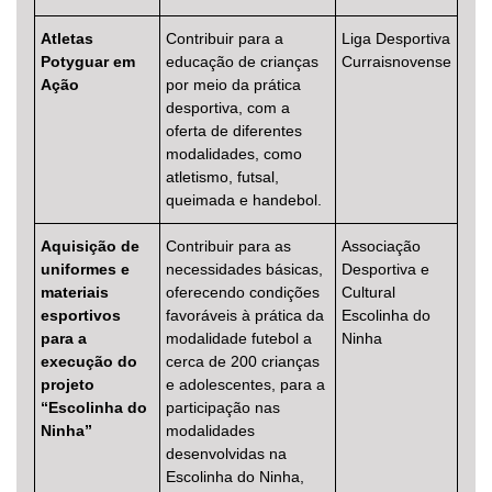
Atletas
Contribuir para a
Liga Desportiva
Potyguar em
educação de crianças
Curraisnovense
Ação
por meio da prática
desportiva, com a
oferta de diferentes
modalidades, como
atletismo, futsal,
queimada e handebol.
Alto Contraste
Aquisição de
Contribuir para as
Associação
Termos de Uso e Política de
uniformes e
necessidades básicas,
Desportiva e
Privacidade
materiais
oferecendo condições
Cultural
esportivos
favoráveis à prática da
Escolinha do
para a
modalidade futebol a
Ninha
execução do
cerca de 200 crianças
projeto
e adolescentes, para a
“Escolinha do
participação nas
Ninha”
modalidades
desenvolvidas na
Escolinha do Ninha,