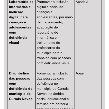
Laboratório de
Promover a inclusão
Apadevi
informática e
digital e social de
inclusão
crianças e
digital para
adolescentes, por meio
crianças e
de mapeamento,
adolescentes
adaptação de
com
laboratório de
deficiência
informática e
visual
treinamento de
professores do
município para o
trabalho com pessoas
com deficiência visual.
Diagnóstico
Fomentar a inclusão
Apae
das pessoas
das pessoas com
com
deficiência no
deficiência do
município de Currais
município de
Novos, no âmbito
Currais Novos
social, educacional e
familiar, em parceria
com associações locais