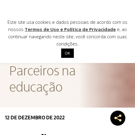
Este site usa cookies e dados pessoais de acordo com os
nossos
Termos de Uso e Política de Privacidade
e, ao
continuar navegando neste site, você concorda com suas
AGÊNCIA DE
condições.
Notícias
OK
Início
Parceiros na
Institucional
educação
Nossas ações
Biblioteca
Notícias
Editais
12 DE DEZEMBRO DE 2022
Contato