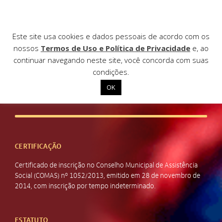
Este site usa cookies e dados pessoais de acordo com os
nossos
Termos de Uso e Política de Privacidade
e, ao
continuar navegando neste site, você concorda com suas
INSTITUCIONAL
condições.
Relatórios e documentos
OK
Início
Institucional
Nossas ações
CERTIFICAÇÃO
Biblioteca
Certificado de inscrição no Conselho Municipal de Assistência
Social (COMAS) nº 1052/2013, emitido em 28 de novembro de
Notícias
2014, com inscrição por tempo indeterminado.
Editais
Contato
ESTATUTO