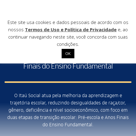
Este site usa cookies e dados pessoais de acordo com os
nossos
Termos de Uso e Política de Privacidade
e, ao
continuar navegando neste site, você concorda com suas
BEM-VINDA E BEM-VINDO AO ITAÚ SOCIAL
condições.
OK
Educação de Qualidade: Pré-escola e Anos
Início
Finais do Ensino Fundamental
Institucional
Nossas ações
O Itaú Social atua pela melhoria da aprendizagem e
Biblioteca
trajetória escolar, reduzindo desigualdades de raça/cor,
Notícias
gênero, deficiência e nível socioeconômico, com foco em
duas etapas de transição escolar: Pré-escola e Anos Finais
Editais
do Ensino Fundamental.
Contato