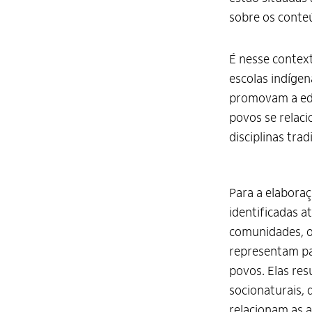
sobre os conteú
É nesse contex
escolas indígen
promovam a edu
povos se relaci
disciplinas tra
Para a elaboraç
identificadas at
comunidades, os
representam pa
povos. Elas re
socionaturais,
relacionam as 