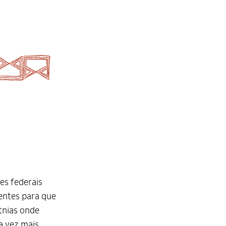
es federais
centes para que
etnias onde
da vez mais