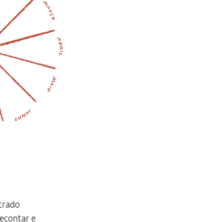
trado
recontar e