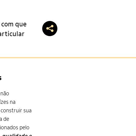
az com que
rticular
s
 não
ízes na
construir sua
a de
cionados pelo