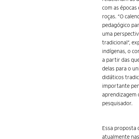
com as épocas 
roças. “O cale
pedagógico par
uma perspectiva
tradicional”, ex
indígenas, o c
a partir das que
delas para o uni
didáticos tradic
importante pen
aprendizagem d
pesquisador.
Essa proposta 
atualmente nas