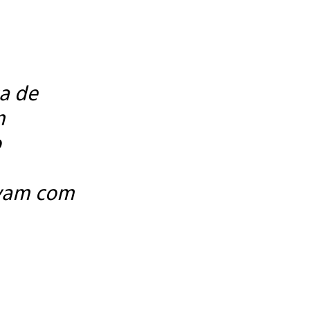
a de
m
o
avam com