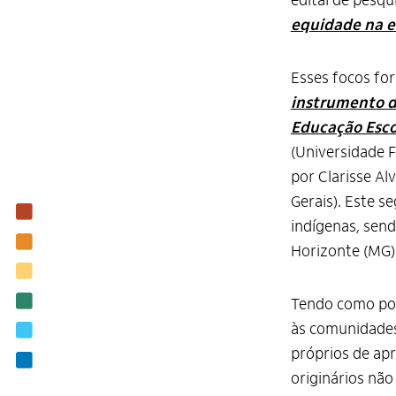
edital de pesqu
equidade na e
Esses focos fo
instrumento d
Educação Esco
(Universidade 
por Clarisse A
Gerais). Este s
Institucional
indígenas, sen
Nossas ações
Horizonte (MG)
Biblioteca
Notícias
Tendo como pon
às comunidades
Editais
próprios de ap
Contato
originários nã