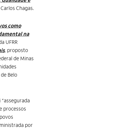
 qualidade e
 Carlos Chagas.
ivos como
ndamental na
 da UFRR
is
, proposto
ederal de Minas
unidades
 de Belo
i “assegurada
e processos
 povos
ministrada por