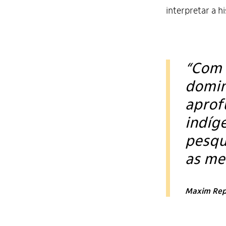
interpretar a hi
“Com 
domin
aprof
indíg
pesqu
as me
Maxim Rep