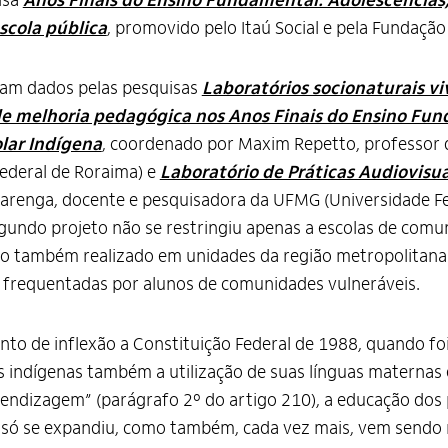
isa
Anos Finais do Ensino Fundamental: Adolescências,
scola pública
, promovido pelo Itaú Social e pela Fundação
ram dados pelas pesquisas
Laboratórios socionaturais v
e melhoria pedagógica nos Anos Finais do Ensino Fu
lar Indígena
, coordenado por Maxim Repetto, professor
Federal de Roraima) e
Laboratório de Práticas Audiovisua
lvarenga, docente e pesquisadora da UFMG (Universidade F
egundo projeto não se restringiu apenas a escolas de com
do também realizado em unidades da região metropolitana
 frequentadas por alunos de comunidades vulneráveis.
to de inflexão a Constituição Federal de 1988, quando fo
 indígenas também a utilização de suas línguas maternas 
rendizagem” (parágrafo 2º do artigo 210), a educação dos
o só se expandiu, como também, cada vez mais, vem sendo 