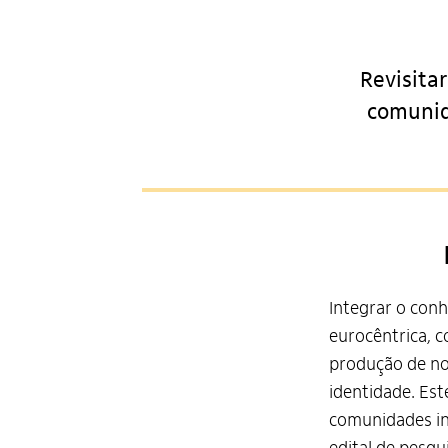
Revisitar
comunid
Integrar o con
eurocêntrica, c
produção de no
identidade. Est
comunidades in