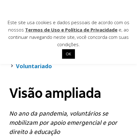
Este site usa cookies e dados pessoais de acordo com os
nossos
Termos de Uso e Política de Privacidade
e, ao
Relatório Anual
2020
continuar navegando neste site, você concorda com suas
condições.
Programas
OK
Início
Programas
Investimento na Sociedade Civil
Voluntariado
Pesquisa e desenvolvimento
Institucional
Comunicação
Visão ampliada
Nossas ações
Biblioteca
Pessoas
Notícias
Parceiros
No ano da pandemia, voluntários se
Editais
mobilizam por apoio emergencial e por
Relatórios anteriores
Contato
direito à educação