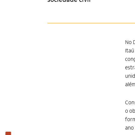
No D
Itaú
cong
estr
unid
além
Cons
o ob
form
ano 
Institucional