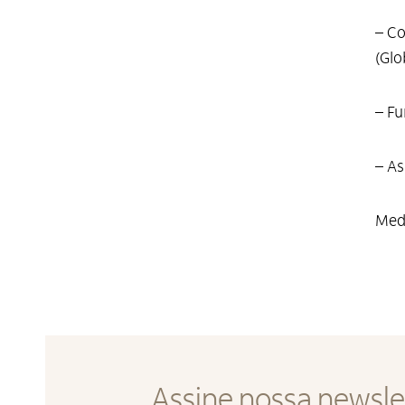
– C
(Glo
– Fu
– As
Medi
Assine nossa newsle