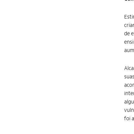
Esti
cria
de e
ensi
aum
Alca
suas
acom
inte
algu
vuln
foi 