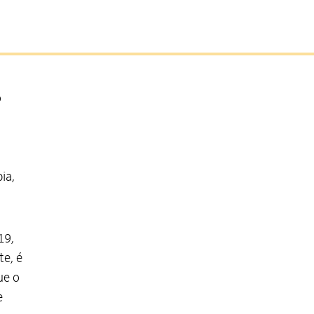
o
ia,
19,
te, é
ue o
e