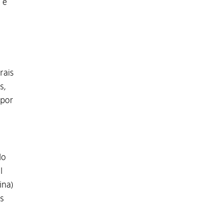
 e
rais
s,
 por
do
l
ina)
s