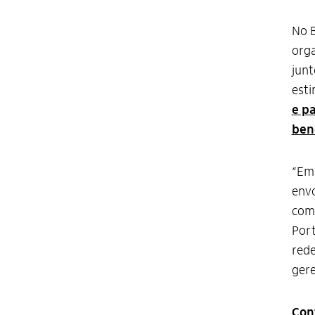
No B
orga
junt
esti
e p
ben
“Em
envo
comp
Port
rede
gere
Con