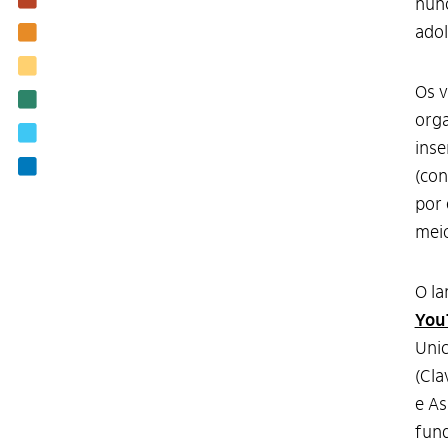
nunc
adol
Nossas ações
Biblioteca
Os v
Notícias
orga
Editais
inse
Contato
(con
por 
mei
O l
You
Unic
(Cla
e As
fund