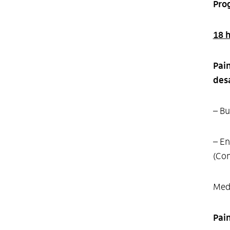
Pro
18 h
Pai
des
– Bu
– E
(Con
Medi
Pain