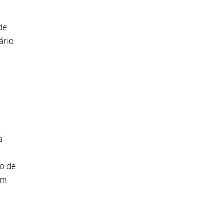
de
ário
à
o de
ém