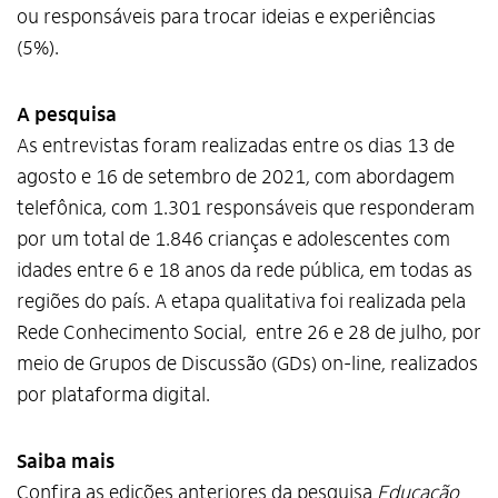
ou responsáveis para trocar ideias e experiências
(5%).
A pesquisa
As entrevistas foram realizadas entre os dias 13 de
agosto e 16 de setembro de 2021, com abordagem
telefônica, com 1.301 responsáveis que responderam
Alto Contraste
por um total de 1.846 crianças e adolescentes com
Termos de Uso e Política de
idades entre 6 e 18 anos da rede pública, em todas as
Privacidade
regiões do país. A etapa qualitativa foi realizada pela
Rede Conhecimento Social, entre 26 e 28 de julho, por
meio de Grupos de Discussão (GDs) on-line, realizados
por plataforma digital.
Saiba mais
Confira as edições anteriores da pesquisa
Educação