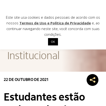
Este site usa cookies e dados pessoais de acordo com os
nossos
Termos de Uso e Política de Privacidade
e, ao
continuar navegando neste site, você concorda com suas
AGÊNCIA DE
condições.
Notícias
OK
Início
Institucional
Institucional
Nossas ações
Biblioteca
22 DE OUTUBRO DE 2021
Notícias
Editais
Estudantes estão
Contato