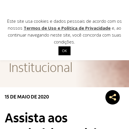
Este site usa cookies e dados pessoais de acordo com os
nossos
Termos de Uso e Política de Privacidade
e, ao
continuar navegando neste site, você concorda com suas
AGÊNCIA DE
condições.
Notícias
OK
Início
Institucional
Institucional
Nossas ações
Biblioteca
15 DE MAIO DE 2020
Notícias
Editais
Assista aos
Contato