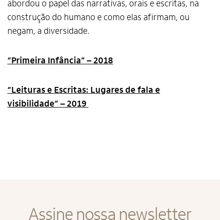
abordou o papel das narrativas, orais e escritas, na
construção do humano e como elas afirmam, ou
negam, a diversidade.
Alto Contraste
“Primeira Infância” – 2018
Termos de Uso e Política de
Privacidade
“Leituras e Escritas: Lugares de fala e
visibilidade” – 2019
Assine nossa newsletter