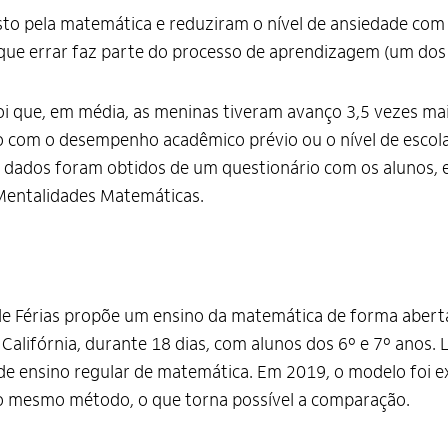
 pela matemática e reduziram o nível de ansiedade com a
ue errar faz parte do processo de aprendizagem (um dos 
i que, em média, as meninas tiveram avanço 3,5 vezes ma
o com o desempenho acadêmico prévio ou o nível de escola
ados foram obtidos de um questionário com os alunos, em e
Mentalidades Matemáticas.
Férias propõe um ensino da matemática de forma aberta, c
 Califórnia, durante 18 dias, com alunos dos 6º e 7º anos. 
de ensino regular de matemática. Em 2019, o modelo foi e
iu o mesmo método, o que torna possível a comparação.