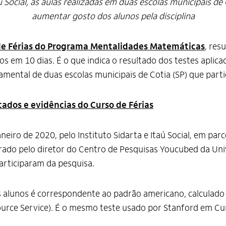
taú Social, as aulas realizadas em duas escolas municipais d
aumentar gosto dos alunos pela disciplina
de Férias do Programa Mentalidades Matemáticas
, res
 em 10 dias. É o que indica o resultado dos testes aplica
ental de duas escolas municipais de Cotia (SP) que partic
tados e evidências do Curso de Férias
eiro de 2020, pelo Instituto Sidarta e Itaú Social, em par
erado pelo diretor do Centro de Pesquisas Youcubed da Uni
articiparam da pesquisa.
s alunos é correspondente ao padrão americano, calculado
ce Service). É o mesmo teste usado por Stanford em Curs