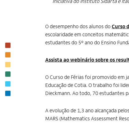
Iniciativa do Instituto Sidarta e I
O desempenho dos alunos do
Curso 
escolaridade em conceitos matemáticos
estudantes do 5º ano do Ensino Fundam
Institucional
Nossas ações
Assista ao webinário sobre os resul
Biblioteca
Notícias
O Curso de Férias foi promovido em jan
Editais
Educação de Cotia. O trabalho foi lid
Dieckmann. Ao todo, 70 estudantes p
Contato
A evolução de 1,3 ano alcançada pelo
MARS (Mathematics Assessment Resour