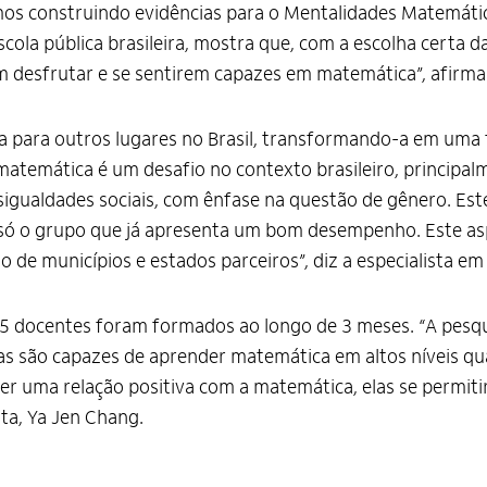
os construindo evidências para o Mentalidades Matemática
la pública brasileira, mostra que, com a escolha certa das
m desfrutar e se sentirem capazes em matemática”, afirm
cia para outros lugares no Brasil, transformando-a em uma t
atemática é um desafio no contexto brasileiro, principa
sigualdades sociais, com ênfase na questão de gênero. Est
 só o grupo que já apresenta um bom desempenho. Este a
 de municípios e estados parceiros”, diz a especialista em 
 25 docentes foram formados ao longo de 3 meses. “A pesqu
iras são capazes de aprender matemática em altos níveis 
lver uma relação positiva com a matemática, elas se permit
rta, Ya Jen Chang.