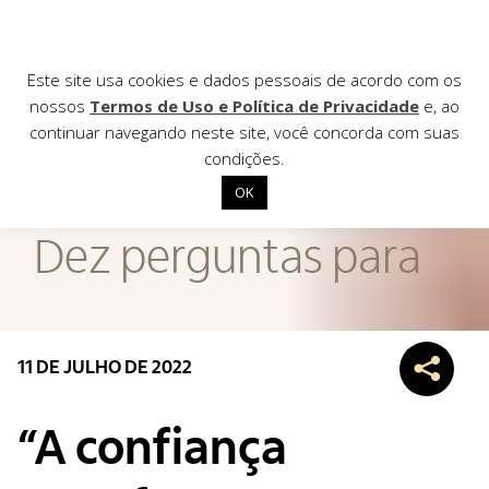
Este site usa cookies e dados pessoais de acordo com os
nossos
Termos de Uso e Política de Privacidade
e, ao
continuar navegando neste site, você concorda com suas
AGÊNCIA DE
condições.
Notícias
OK
Início
Dez perguntas para
Institucional
Nossas ações
Biblioteca
11 DE JULHO DE 2022
Notícias
Editais
“A confiança
Contato