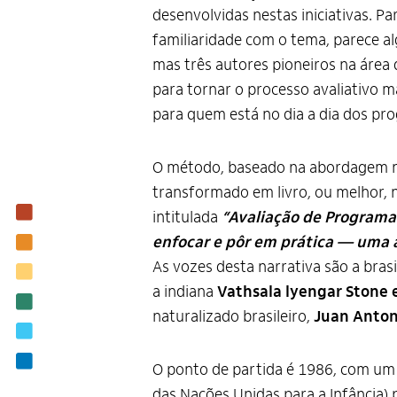
desenvolvidas nestas iniciativas. 
familiaridade com o tema, parece al
mas três autores pioneiros na áre
para tornar o processo avaliativo m
para quem está no dia a dia dos pr
O método, baseado na abordagem nat
transformado em livro, ou melhor, n
Institucional
intitulada
“Avaliação de Programa
enfocar e pôr em prática — uma a
Nossas ações
As vozes desta narrativa são a brasi
Biblioteca
a indiana
Vathsala lyengar Stone 
Notícias
naturalizado brasileiro,
Juan Anton
Editais
Contato
O ponto de partida é 1986, com um
das Nações Unidas para a Infância) p