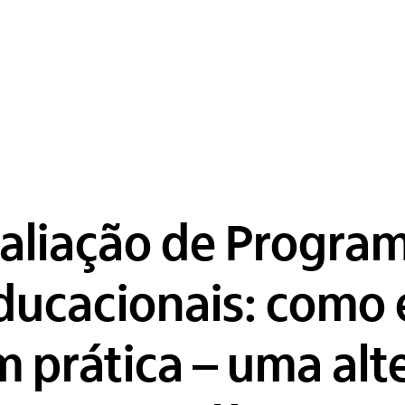
aliação de Progra
ducacionais: como 
m prática – uma alt