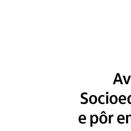
Av
Socioe
e pôr e