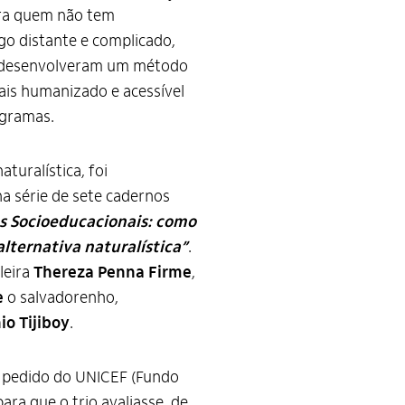
Para quem não tem
go distante e complicado,
a desenvolveram um método
ais humanizado e acessível
ogramas.
uralística, foi
a série de sete cadernos
s Socioeducacionais: como
lternativa naturalística”
.
leira
Thereza Penna Firme
,
e
o salvadorenho,
io Tijiboy
.
 pedido do UNICEF (Fundo
ara que o trio avaliasse, de