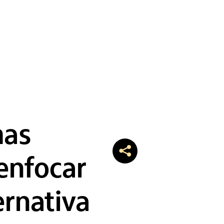
mas
enfocar
ernativa