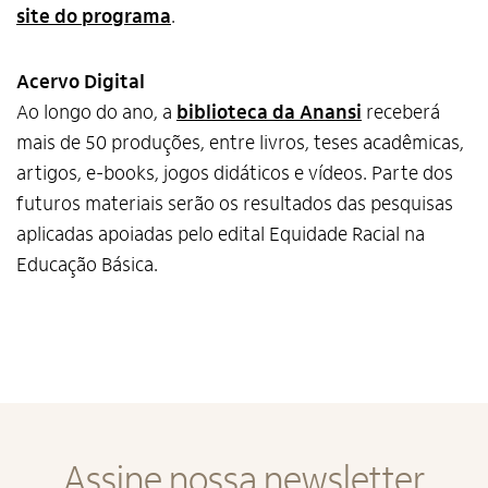
site do programa
.
Acervo Digital
Ao longo do ano, a
biblioteca da Anansi
receberá
mais de 50 produções, entre livros, teses acadêmicas,
artigos, e-books, jogos didáticos e vídeos. Parte dos
futuros materiais serão os resultados das pesquisas
Alto Contraste
aplicadas apoiadas pelo edital Equidade Racial na
Termos de Uso e Política de
Privacidade
Educação Básica.
Assine nossa newsletter