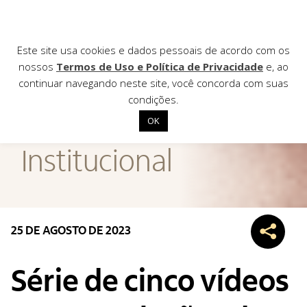
Este site usa cookies e dados pessoais de acordo com os
nossos
Termos de Uso e Política de Privacidade
e, ao
continuar navegando neste site, você concorda com suas
AGÊNCIA DE
condições.
Notícias
OK
Início
Institucional
Institucional
Nossas ações
Biblioteca
25 DE AGOSTO DE 2023
Notícias
Editais
Série de cinco vídeos
Contato