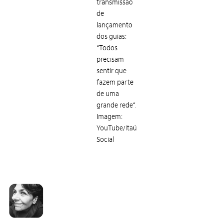
transmissão
de
lançamento
dos guias:
“Todos
precisam
sentir que
fazem parte
de uma
grande rede”.
Imagem:
YouTube/Itaú
Social