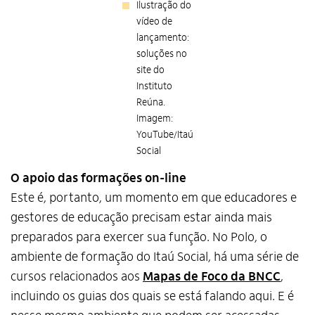
Ilustração do
vídeo de
lançamento:
soluções no
site do
Instituto
Reúna.
Imagem:
YouTube/Itaú
Social
O apoio das formações on-line
Alto Contraste
Este é, portanto, um momento em que educadores e
gestores de educação precisam estar ainda mais
Termos de Uso e Política de
Privacidade
preparados para exercer sua função. No Polo, o
ambiente de formação do Itaú Social, há uma série de
cursos relacionados aos
Mapas de Foco da BNCC
,
incluindo os guias dos quais se está falando aqui. E é