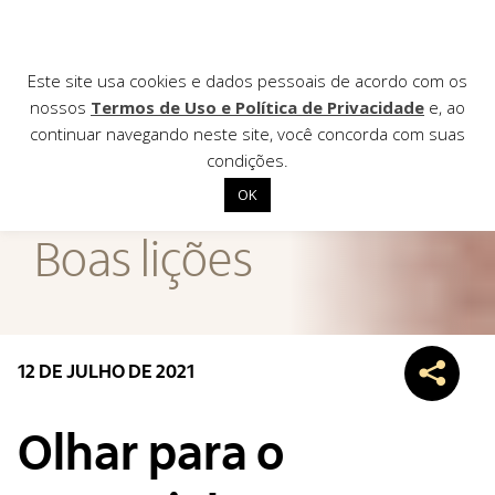
Este site usa cookies e dados pessoais de acordo com os
nossos
Termos de Uso e Política de Privacidade
e, ao
continuar navegando neste site, você concorda com suas
AGÊNCIA DE
condições.
Notícias
OK
Início
Boas lições
Institucional
Nossas ações
Biblioteca
12 DE JULHO DE 2021
Notícias
Editais
Olhar para o
Contato