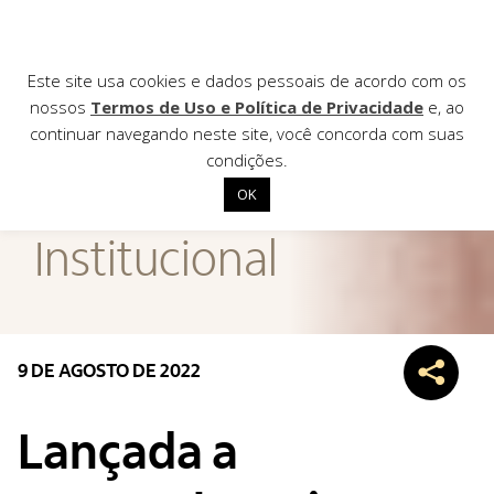
Este site usa cookies e dados pessoais de acordo com os
nossos
Termos de Uso e Política de Privacidade
e, ao
continuar navegando neste site, você concorda com suas
AGÊNCIA DE
condições.
Notícias
OK
Início
Institucional
Institucional
Nossas ações
Biblioteca
9 DE AGOSTO DE 2022
Notícias
Editais
Lançada a
Contato