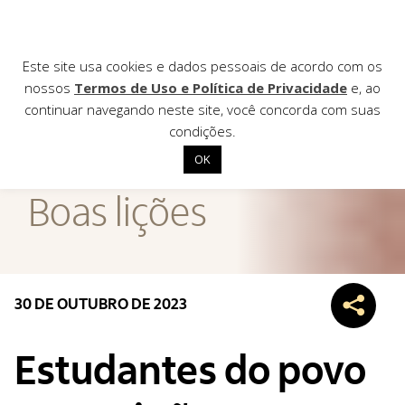
Este site usa cookies e dados pessoais de acordo com os
nossos
Termos de Uso e Política de Privacidade
e, ao
continuar navegando neste site, você concorda com suas
AGÊNCIA DE
condições.
Notícias
OK
Início
Boas lições
Institucional
Nossas ações
Biblioteca
30 DE OUTUBRO DE 2023
Notícias
Editais
Estudantes do povo
Contato