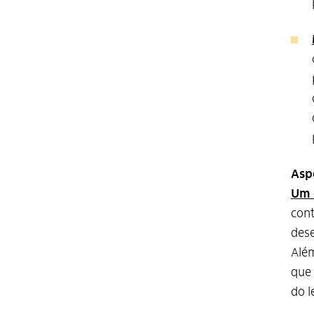
Aspe
Um 
cont
dese
Além
que 
do l