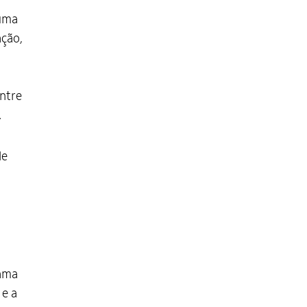
 uma
ação,
ntre
.
le
rama
 e a