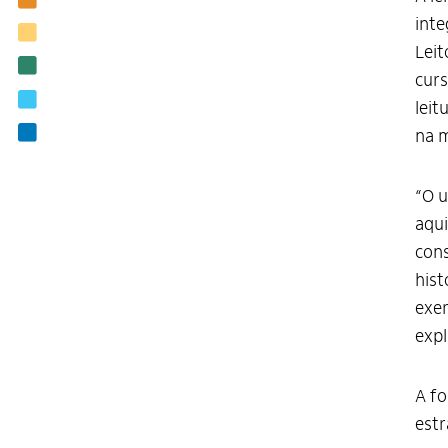
inte
Biblioteca
Leit
Notícias
curs
Editais
leit
Contato
na m
“O u
aqui
cons
hist
exer
expl
A fo
estr