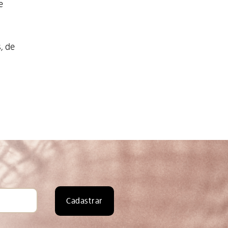
e
o
, de
Cadastrar