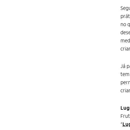
Segu
prát
no q
dese
medi
cria
Já p
tem 
perm
cria
Lug
Frut
“
Lug