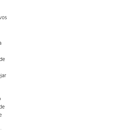
a
ivos
a
 de
jar
o
de
e