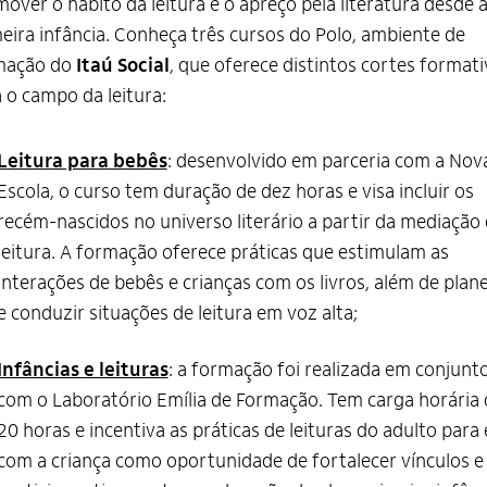
over o hábito da leitura e o apreço pela literatura desde 
eira infância. Conheça três cursos do Polo, ambiente de
mação do
Itaú Social
, que oferece distintos cortes format
 o campo da leitura:
Leitura para bebês
: desenvolvido em parceria com a Nov
Escola, o curso tem duração de dez horas e visa incluir os
recém-nascidos no universo literário a partir da mediação
leitura. A formação oferece práticas que estimulam as
interações de bebês e crianças com os livros, além de plane
e conduzir situações de leitura em voz alta;
Infâncias e leituras
: a formação foi realizada em conjunt
com o Laboratório Emília de Formação. Tem carga horária 
20 horas e incentiva as práticas de leituras do adulto para 
com a criança como oportunidade de fortalecer vínculos e