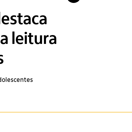
 destaca
 leitura
s
adolescentes