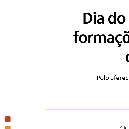
Dia do 
formaçõ
Polo oferec
Institucional
A le
Nossas ações