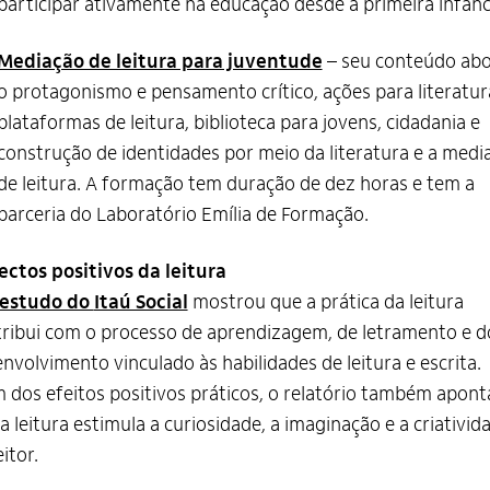
participar ativamente na educação desde a primeira infânc
Mediação de leitura para juventude
– seu conteúdo ab
o protagonismo e pensamento crítico, ações para literatur
plataformas de leitura, biblioteca para jovens, cidadania e
construção de identidades por meio da literatura e a medi
de leitura. A formação tem duração de dez horas e tem a
parceria do Laboratório Emília de Formação.
ctos positivos da leitura
estudo do
Itaú Social
mostrou que a prática da leitura
ribui com o processo de aprendizagem, de letramento e d
nvolvimento vinculado às habilidades de leitura e escrita.
 dos efeitos positivos práticos, o relatório também apont
a leitura estimula a curiosidade, a imaginação e a criativid
eitor.