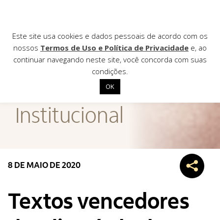
Este site usa cookies e dados pessoais de acordo com os
nossos
Termos de Uso e Política de Privacidade
e, ao
continuar navegando neste site, você concorda com suas
AGÊNCIA DE
condições.
Notícias
OK
Início
Institucional
Institucional
Nossas ações
Biblioteca
8 DE MAIO DE 2020
Notícias
Editais
Textos vencedores
Contato