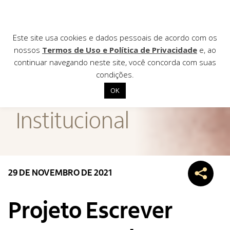
Este site usa cookies e dados pessoais de acordo com os
nossos
Termos de Uso e Política de Privacidade
e, ao
continuar navegando neste site, você concorda com suas
AGÊNCIA DE
condições.
Notícias
OK
Início
Institucional
Institucional
Nossas ações
Biblioteca
29 DE NOVEMBRO DE 2021
Notícias
Editais
Projeto Escrever
Contato