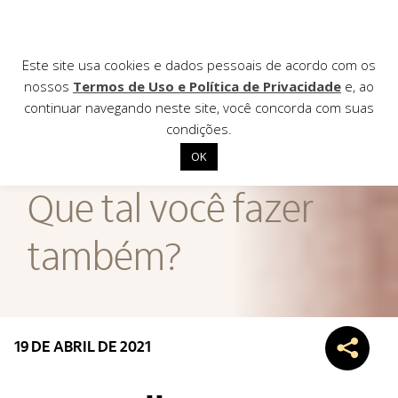
Este site usa cookies e dados pessoais de acordo com os
nossos
Termos de Uso e Política de Privacidade
e, ao
continuar navegando neste site, você concorda com suas
AGÊNCIA DE
condições.
Notícias
OK
Início
Que tal você fazer
Institucional
também?
Nossas ações
Biblioteca
Notícias
Editais
19 DE ABRIL DE 2021
Contato