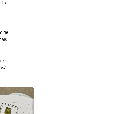
ito
ém de
mais
é
ito
 usá-