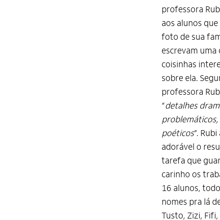
professora Rubi
aos alunos que
foto de sua fam
escrevam uma 
coisinhas inter
sobre ela. Segu
professora Rub
“
detalhes dram
problemáticos,
poéticos
”. Rubi
adorável o res
tarefa que gu
carinho os trab
16 alunos, tod
nomes pra lá de
Tusto, Zizi, Fifi