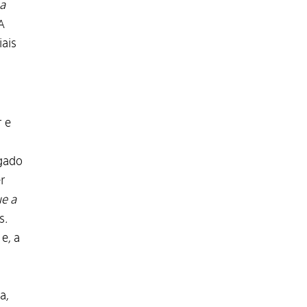
a
 A
ais
 e
igado
r
e a
s
.
e, a
a,