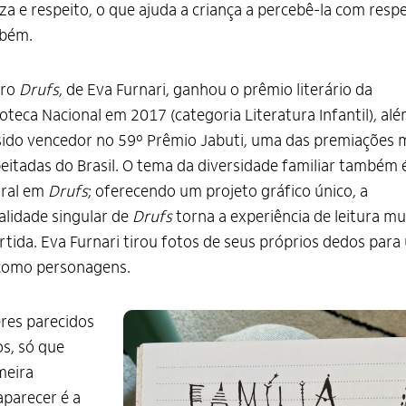
za e respeito, o que ajuda a criança a percebê-la com respe
bém.
vro
Drufs
, de Eva Furnari, ganhou o prêmio literário da
ioteca Nacional em 2017 (categoria Literatura Infantil), al
sido vencedor no 59º Prêmio Jabuti, uma das premiações 
eitadas do Brasil. O tema da diversidade familiar também 
tral em
Drufs
; oferecendo um projeto gráfico único, a
alidade singular de
Drufs
torna a experiência de leitura mu
rtida. Eva Furnari tirou fotos de seus próprios dedos para
 como personagens.
eres parecidos
s, só que
meira
parecer é a