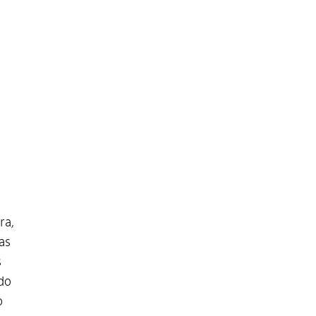
ra,
as
s
do
o