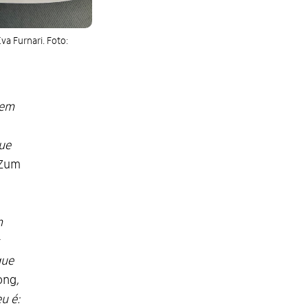
va Furnari. Foto:
tem
ue
 Zum
m
que
ong,
u é: