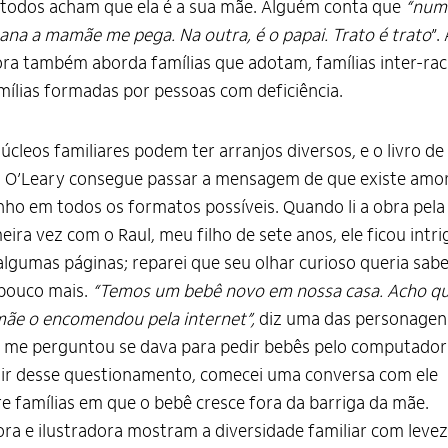
todos acham que ela é a sua mãe. Alguém conta que
“num
na a mamãe me pega. Na outra, é o papai. Trato é trato
”.
ra também aborda famílias que adotam, famílias inter-raci
mílias formadas por pessoas com deficiência.
úcleos familiares podem ter arranjos diversos, e o livro de
 O’Leary consegue passar a mensagem de que existe amor
nho em todos os formatos possíveis. Quando li a obra pela
eira vez com o Raul, meu filho de sete anos, ele ficou intr
lgumas páginas; reparei que seu olhar curioso queria sabe
pouco mais.
“Temos um bebê novo em nossa casa. Acho qu
ãe o encomendou pela internet”,
diz uma das personagen
 me perguntou se dava para pedir bebês pelo computador 
ir desse questionamento, comecei uma conversa com ele
e famílias em que o bebê cresce fora da barriga da mãe.
ra e ilustradora mostram a diversidade familiar com levez