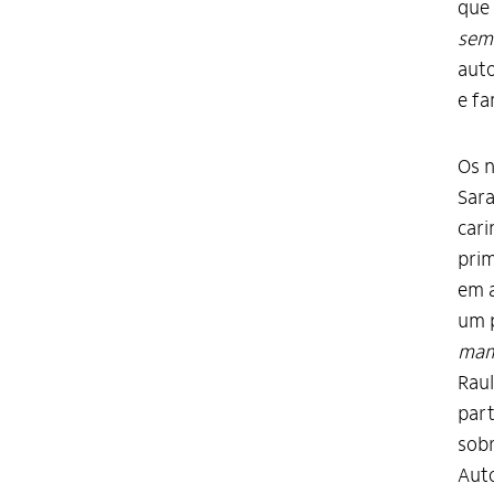
que 
sema
auto
e fa
Os n
Sara
cari
prim
em a
um 
mam
Raul
part
sobr
Auto