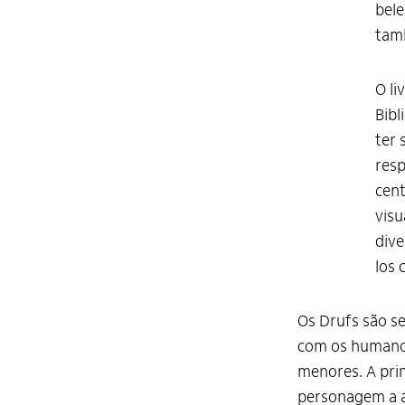
bele
tam
O li
Bibl
ter 
resp
cen
visu
dive
los
Os Drufs são s
com os humano
menores. A pri
personagem a a