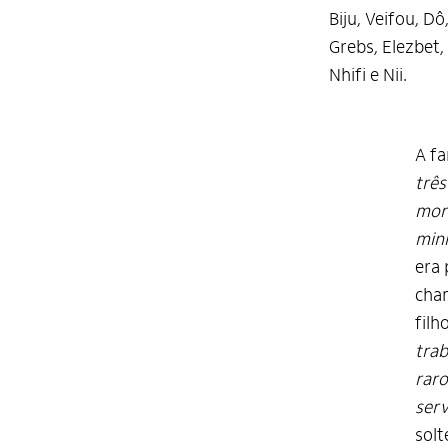
Biju, Veifou, Dô
Grebs, Elezbet, 
Nhifi e Nii.
A fa
três
morr
minh
era 
cham
filh
trab
raro
ser
solt