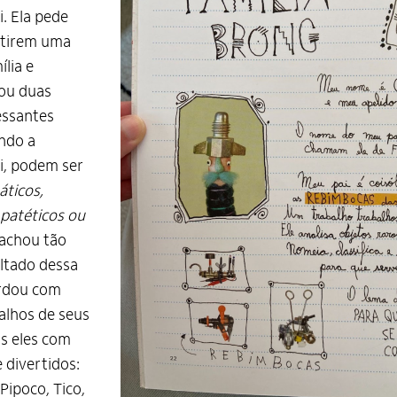
. Ela pede
 tirem uma
ília e
ou duas
essantes
ndo a
i, podem ser
áticos,
 patéticos ou
 achou tão
ultado dessa
ardou com
alhos de seus
os eles com
 divertidos:
, Pipoco, Tico,