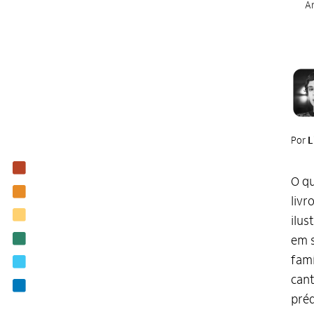
Ar
Por
L
Institucional
O qu
Nossas ações
livr
Biblioteca
ilus
Notícias
em s
famí
Editais
cant
Contato
préd