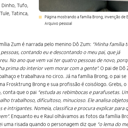
, Dinho, Tufo,
Tule, Tatinca,
Página mostrando a família Brong, invenção de E
Arquivo pessoal
mília Zum é narrada pelo menino Dô Zum:
“Minha família 
 pessoas, contando eu e descontando o meu pai, que já
eu. No ano que vem vai ter quatro pessoas de novo, porq
a prima do interior vem morar com a gente”.
O pai de Dô
palhaço e trabalhava no circo. Já na família Brong, o pai se
a Frosktrung Brong e sua profissão é coisólogo. Grebs, o
o, conta que o pai
“estuda as rebimbocas e parafusetas. U
alho trabalhoso, dificultoso, minucioso. Ele analisa objetos
s e intrigantes. Nomeia, classifica e procura explicar para 
vem”.
Enquanto eu e Raul olhávamos as fotos da família Br
ei uma risada quando o personagem diz que
“o lema do me