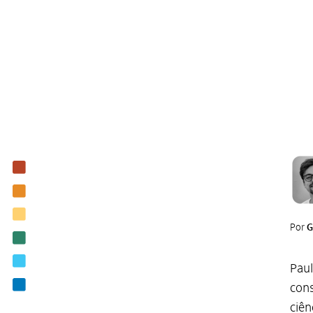
Institucional
Nossas ações
Biblioteca
Por
G
Notícias
Editais
Paul
Contato
cons
ciên