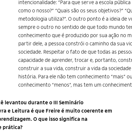
intencionalidade: “Para que serve a escola públic
como o nosso?” “Quais são os seus objetivos?” “Q
metodologia utiliza?”. O outro ponto é a ideia de v
sempre o outro no sentido de que todo mundo t
conhecimento que é produzido por sua ação no m
partir dele, a pessoa constrói o caminho da sua vi
sociedade. Respeitar o fato de que todas as pess
capacidade de aprender, trocar e, portanto, constr
construir a sua vida, construir a vida da sociedade
história. Para ele não tem conhecimento “mais” o
conhecimento “menos”, mas tem um conhecimento
ê levantou durante o III Seminário
vra e Leitura é que Freire é muito coerente em
prendizagem. O que isso significa na
e prática?