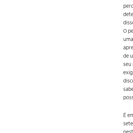
perc
dete
diss
O p
uma 
apre
de u
seu 
exig
disc
sabe
poss
É e
sete
nest