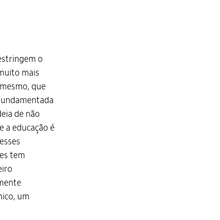
estringem o
muito mais
o mesmo, que
é fundamentada
deia de não
ue a educação é
resses
ses tem
eiro
amente
nico, um