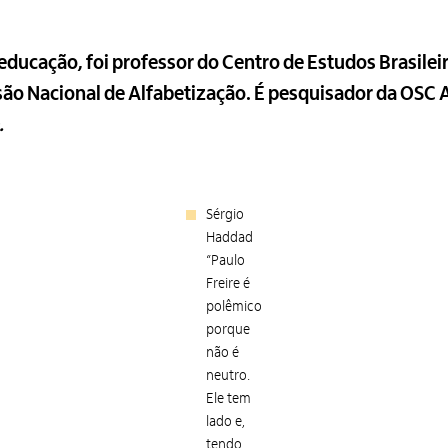
 educação, foi professor do Centro de Estudos Brasile
o Nacional de Alfabetização. É pesquisador da OSC A
.
Sérgio
Haddad
“Paulo
Freire é
polêmico
porque
não é
neutro.
Ele tem
lado e,
tendo