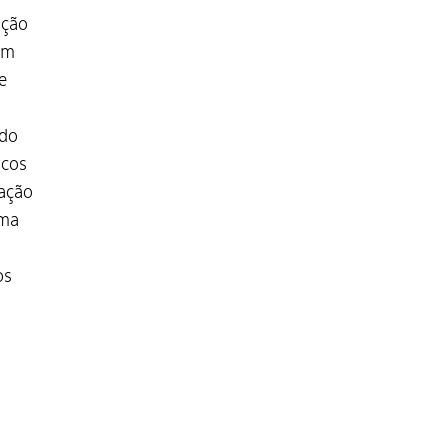
ação
om
e
 do
rcos
cação
oma
os