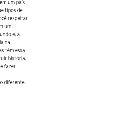
a em um país
ue tipos de
ocê respeitar
em um
undo e, a
da na
oas têm essa
uir história,
 e fazer
u
 diferente.