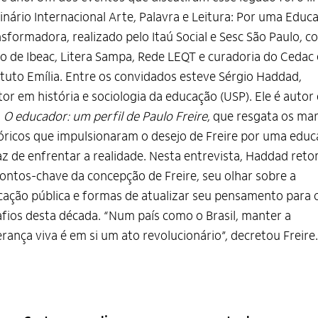
nário Internacional Arte, Palavra e Leitura: Por uma Educ
sformadora, realizado pelo Itaú Social e Sesc São Paulo, c
o de Ibeac, Litera Sampa, Rede LEQT e curadoria do Cedac 
ituto Emília. Entre os convidados esteve Sérgio Haddad,
or em história e sociologia da educação (USP). Ele é autor
o
O educador: um perfil de Paulo Freire
, que resgata os ma
óricos que impulsionaram o desejo de Freire por uma edu
z de enfrentar a realidade. Nesta entrevista, Haddad ret
ontos-chave da concepção de Freire, seu olhar sobre a
ação pública e formas de atualizar seu pensamento para 
fios desta década. “Num país como o Brasil, manter a
rança viva é em si um ato revolucionário”, decretou Freire.