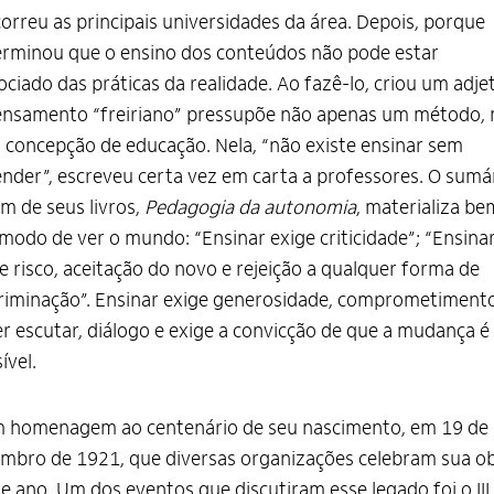
orreu as principais universidades da área. Depois, porque
rminou que o ensino dos conteúdos não pode estar
ociado das práticas da realidade. Ao fazê-lo, criou um adjet
ensamento “freiriano” pressupõe não apenas um método,
concepção de educação. Nela, “não existe ensinar sem
nder”, escreveu certa vez em carta a professores. O sumá
m de seus livros,
Pedagogia da autonomia
, materializa be
modo de ver o mundo: “Ensinar exige criticidade”; “Ensina
e risco, aceitação do novo e rejeição a qualquer forma de
riminação”. Ensinar exige generosidade, comprometimento
r escutar, diálogo e exige a convicção de que a mudança é
ível.
m homenagem ao centenário de seu nascimento, em 19 de
mbro de 1921, que diversas organizações celebram sua o
e ano. Um dos eventos que discutiram esse legado foi o III