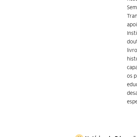
Semi
Tran
apoi
Inst
dout
livr
hist
capa
os p
educ
desa
espe