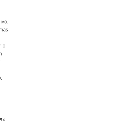
ivo.
 mas
rio
m
r
,
bra