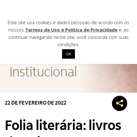
Este site usa cookies e dados pessoais de acordo com os
nossos
Termos de Uso e Política de Privacidade
e, ao
continuar navegando neste site, você concorda com suas
AGÊNCIA DE
condições.
Notícias
OK
Início
Institucional
Institucional
Nossas ações
Biblioteca
22 DE FEVEREIRO DE 2022
Notícias
Editais
Folia literária: livros
Contato