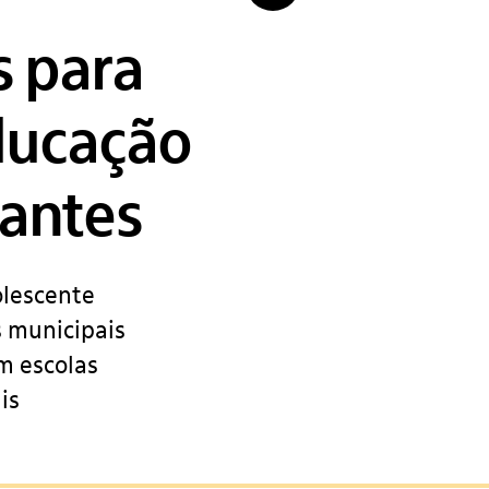
s para
ducação
dantes
olescente
s municipais
m escolas
is