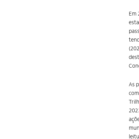
Em 2
esta
pass
tend
(20
des
Cong
As p
comp
Tril
2023
açõe
muni
leit