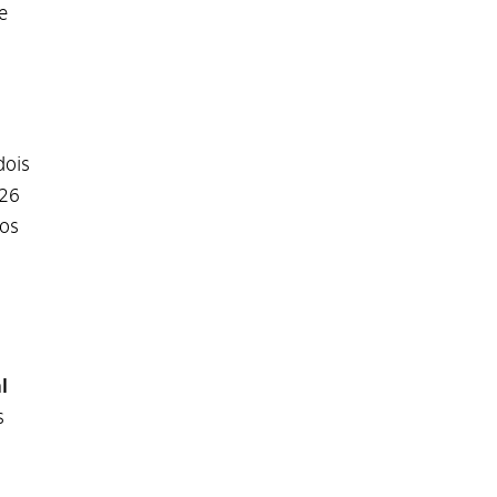
e
dois
 26
dos
l
s