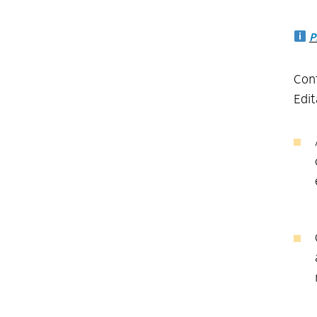
P
Conf
Edit