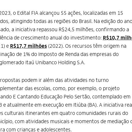
023, o Edital FIA alcançou 55 ações, localizadas em 15
dos, atingindo todas as regiões do Brasil. Na edição do an
ado, a iniciativa repassou R$24,5 milhões, confirmando a
ência de crescimento anual do investimento:
R$10,7 milh
21) e
R$17,7 milhões
(2022). Os recursos têm origem na
tinação de 1% do Imposto de Renda das empresas do
lomerado Itaú Unibanco Holding S.A.
ropostas podem ir além das atividades no turno
lementar das escolas, como, por exemplo, o projeto
hando E Cantando Educação Pelo Sertão, contemplado em
 e atualmente em execução em Itiúba (BA). A iniciativa rea
s culturais itinerantes em quatro comunidades rurais do
cípio, com atividades musicais e momentos de mediação 
ura com crianças e adolescentes.