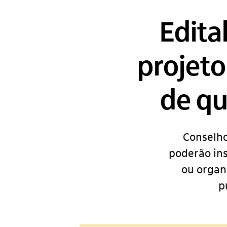
Edita
projet
de qu
Conselho
poderão ins
ou organ
p