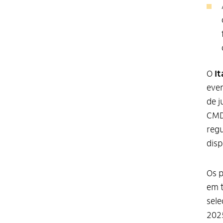
O
It
even
de j
CMDC
regu
disp
Os 
em t
sele
2025