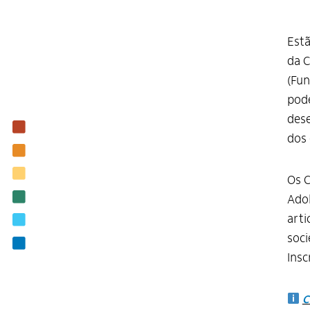
Estã
da C
(Fun
pode
dese
Institucional
dos 
Nossas ações
Biblioteca
Os C
Notícias
Adol
arti
Editais
soci
Contato
Insc
C