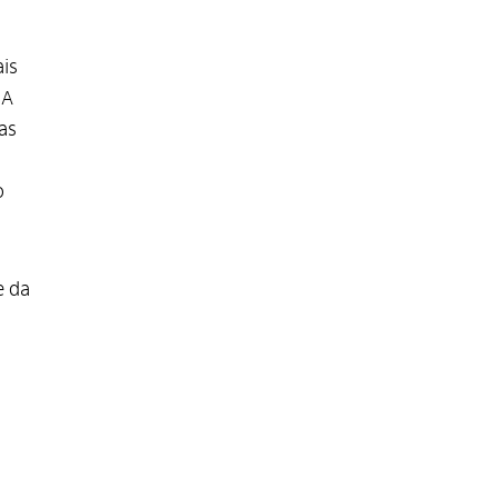
is
IA
vas
o
e da