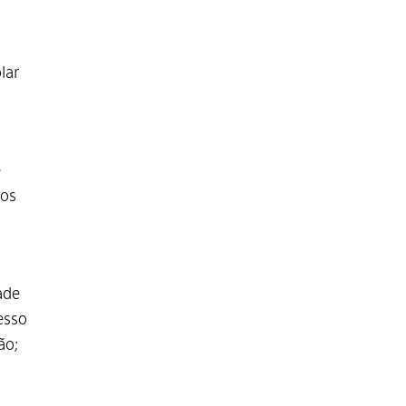
lar
e
ços
ade
esso
ão;