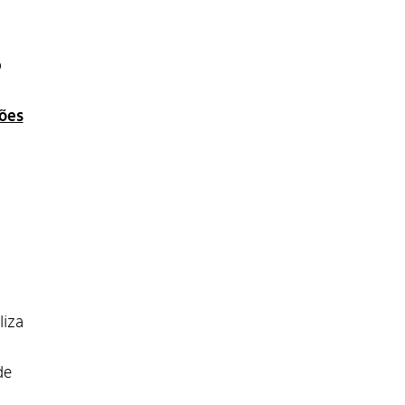
o
ões
liza
de