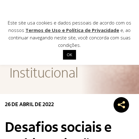
Este site usa cookies e dados pessoais de acordo com os
nossos
Termos de Uso e Política de Privacidade
e, ao
continuar navegando neste site, você concorda com suas
AGÊNCIA DE
condições.
Notícias
OK
Início
Institucional
Institucional
Nossas ações
Biblioteca
26 DE ABRIL DE 2022
Notícias
Editais
Desafios sociais e
Contato