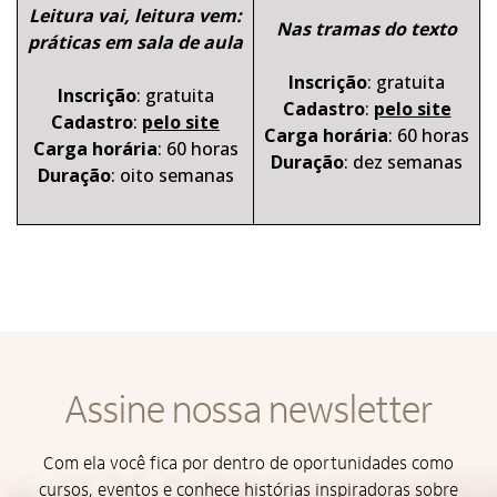
Leitura vai, leitura vem:
Nas tramas do texto
práticas em sala de aula
Inscrição
: gratuita
Inscrição
: gratuita
Cadastro
:
pelo site
Cadastro
:
pelo site
Carga horária
: 60 horas
Alto Contraste
Carga horária
: 60 horas
Duração
: dez semanas
Duração
: oito semanas
Termos de Uso e Política de
⠀
Privacidade
Assine nossa newsletter
Com ela você fica por dentro de oportunidades como
cursos, eventos e conhece histórias inspiradoras sobre