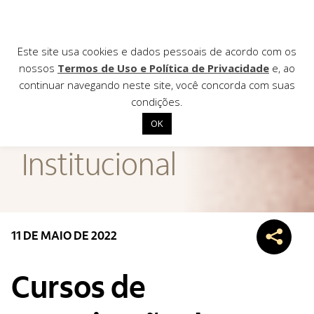
Este site usa cookies e dados pessoais de acordo com os
nossos
Termos de Uso e Política de Privacidade
e, ao
continuar navegando neste site, você concorda com suas
AGÊNCIA DE
condições.
Notícias
OK
Início
Institucional
Institucional
Nossas ações
Biblioteca
11 DE MAIO DE 2022
Notícias
Editais
Cursos de
Contato