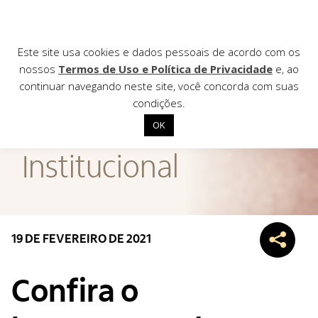
Este site usa cookies e dados pessoais de acordo com os
nossos
Termos de Uso e Política de Privacidade
e, ao
continuar navegando neste site, você concorda com suas
AGÊNCIA DE
condições.
Notícias
OK
Início
Institucional
Institucional
Nossas ações
Biblioteca
19 DE FEVEREIRO DE 2021
Notícias
Editais
Confira o
Contato