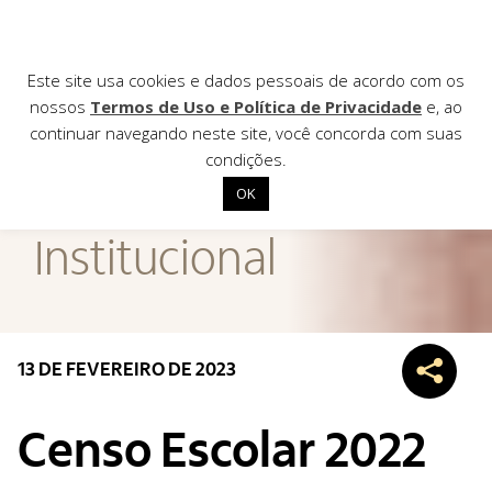
Este site usa cookies e dados pessoais de acordo com os
nossos
Termos de Uso e Política de Privacidade
e, ao
continuar navegando neste site, você concorda com suas
AGÊNCIA DE
condições.
Notícias
OK
Início
Institucional
Institucional
Nossas ações
Biblioteca
13 DE FEVEREIRO DE 2023
Notícias
Editais
Censo Escolar 2022
Contato