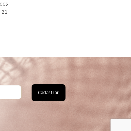
udos
m 21
Cadastrar