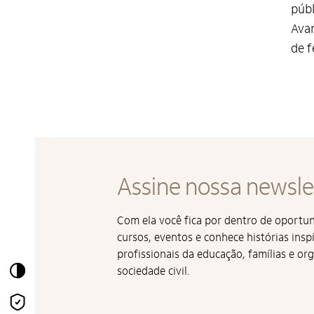
públ
Avan
de f
Assine nossa newsle
Com ela você fica por dentro de oport
cursos, eventos e conhece histórias insp
profissionais da educação, famílias e or
Alto Contraste
sociedade civil.
Termos de Uso e Política
de Privacidade