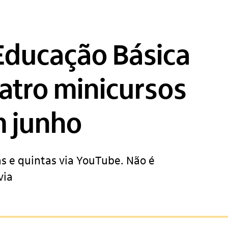
Educação Básica
tro minicursos
m junho
as e quintas via YouTube. Não é
via