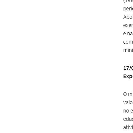
(198
perí
Abor
exem
e na
comp
mini
17/0
Exp
O mi
valo
no e
educ
ativ