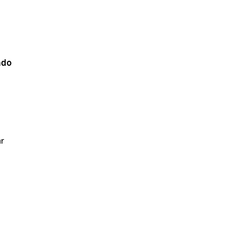
ado
r