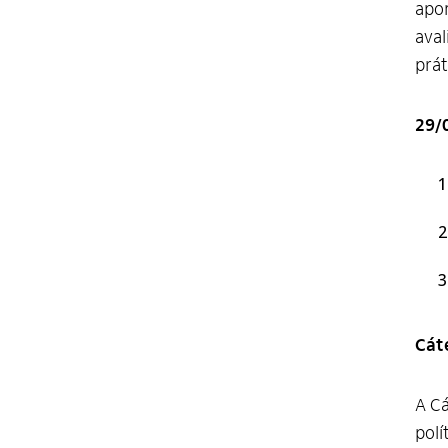
apon
aval
prát
29/
Cát
A Cá
polí