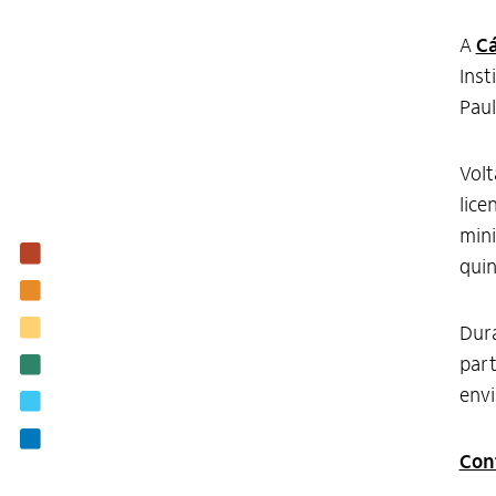
A
Cá
Inst
Paul
Volt
lice
mini
Institucional
quin
Nossas ações
Biblioteca
Dura
part
Notícias
envi
Editais
Contato
Con