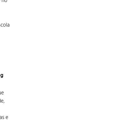
e no
scola
ig
ue
de,
as e