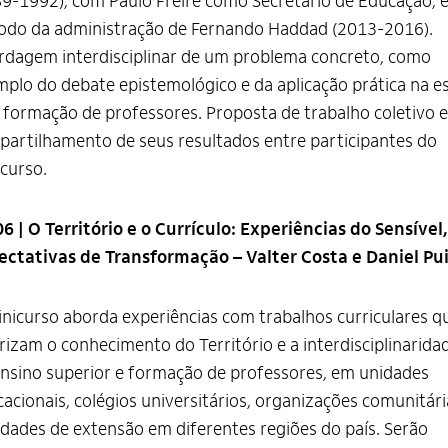
9-1992), com Paulo Freire como Secretário de Educação, 
odo da administração de Fernando Haddad (2013-2016).
dagem interdisciplinar de um problema concreto, como
plo do debate epistemológico e da aplicação prática na e
 formação de professores. Proposta de trabalho coletivo e
artilhamento de seus resultados entre participantes do
curso.
6 | O Território e o Currículo: Experiências do Sensível,
ectativas de Transformação – Valter Costa e Daniel Pu
nicurso aborda experiências com trabalhos curriculares q
rizam o conhecimento do Território e a interdisciplinarida
nsino superior e formação de professores, em unidades
acionais, colégios universitários, organizações comunitári
idades de extensão em diferentes regiões do país. Serão