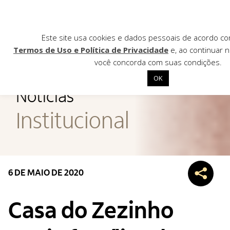
Este site usa cookies e dados pessoais de acordo c
Termos de Uso e Política de Privacidade
e, ao continuar n
você concorda com suas condições.
AGÊNCIA DE
OK
Notícias
Início
Institucional
Institucional
Nossas ações
Biblioteca
6 DE MAIO DE 2020
Notícias
Editais
Casa do Zezinho
Contato