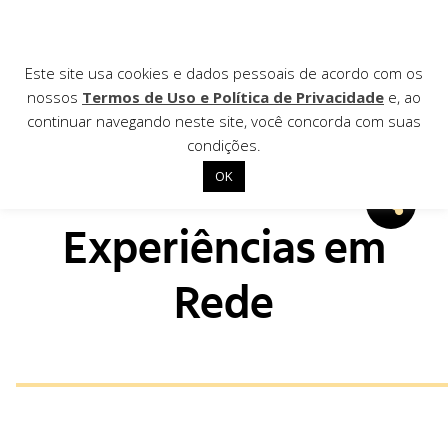
Este site usa cookies e dados pessoais de acordo com os
nossos
Termos de Uso e Política de Privacidade
e, ao
continuar navegando neste site, você concorda com suas
condições.
OK
Início
Experiências em
Institucional
Rede
Nossas ações
Biblioteca
Notícias
Editais
Contato