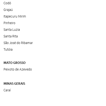
Codó
Grajaú
Itapecuru Mirim
Pinheiro
Santa Luzia
Santa Rita
São José do Ribamar
Tutóia
Alto Contraste
Termos de Uso e Política de
MATO GROSSO
Privacidade
Peixoto de Azevedo
MINAS GERAIS
Caraí