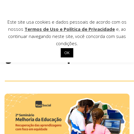
Como recuperar
Este site usa cookies e dados pessoais de acordo com os
nossos
Termos de Uso e Política de Privacidade
e, ao
aprendizagens e
continuar navegando neste site, você concorda com suas
condições.
garantir equidade?
OK
Início
Institucional
Nossas ações
Biblioteca
Notícias
Editais
Contato