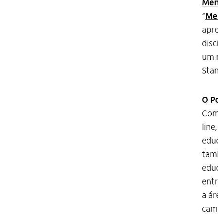
Men
“
Me
apre
disc
um r
Stan
O P
Com 
line
educ
tamb
educ
entr
a ár
camp