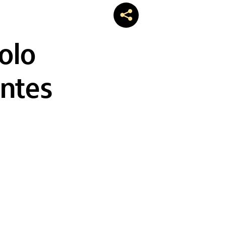
olo
entes