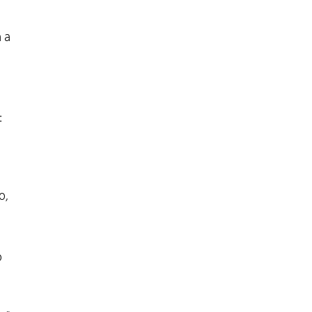
 a
:
o,
o