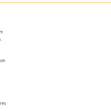
em
,
com
res