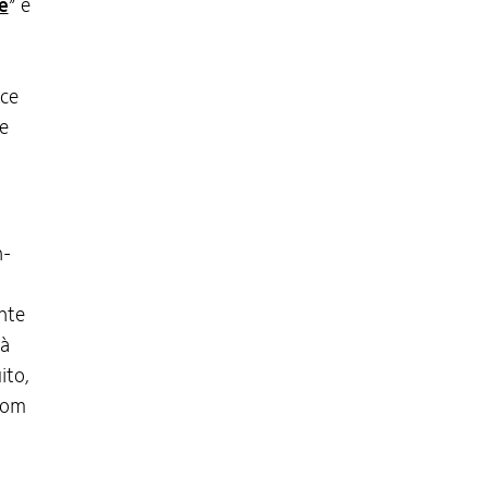
e
” e
ece
e
n-
nte
 à
ito,
 com