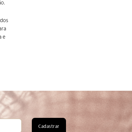
ão.
ados
ara
a e
Cadastrar