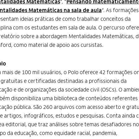
talidades Matemáticas
”, “
Pensando matematicament
ntalidades Matemáticas na sala de aula
”. As formações
sentam ideias práticas de como trabalhar conceitos da
iplina com os estudantes em sala de aula. O percurso ofer
elatório sobre a abordagem Mentalidades Matemáticas, d
ford, como material de apoio aos cursistas.
olo
mais de 100 mil usuários, o Polo oferece 42 formações o
, gratuitas e certificadas destinadas a profissionais da
ação e de organizações da sociedade civil (OSCs). O ambie
ém disponibiliza uma biblioteca de conteúdos referentes
ação pública. São 260 arquivos com acesso aberto e gratu
e artigos, infográficos, estudos e pesquisas. Conta ainda
ea editorial, que traz análises sobre temas desafiadores no
o da educação, como equidade racial, pandemia,