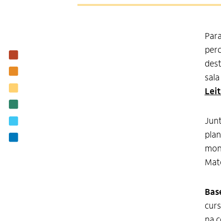
Para
per
Institucional
dest
Nossas ações
sala
Biblioteca
Leit
Notícias
Junt
Editais
plan
Contato
moni
Mate
Bas
curs
na 