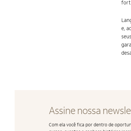
fort
Lanç
e, a
seus
gara
desa
Assine nossa newsle
Com ela você fica por dentro de oport