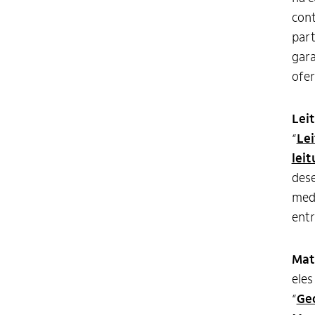
cont
part
gara
ofer
Leit
“
Lei
lei
dese
medi
entr
Mat
eles
“
Ge