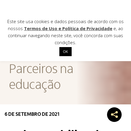
Este site usa cookies e dados pessoais de acordo com os
nossos
Termos de Uso e Política de Privacidade
e, ao
continuar navegando neste site, você concorda com suas
AGÊNCIA DE
condições.
Notícias
OK
Início
Parceiros na
Institucional
educação
Nossas ações
Biblioteca
Notícias
Editais
6 DE SETEMBRO DE 2021
Contato