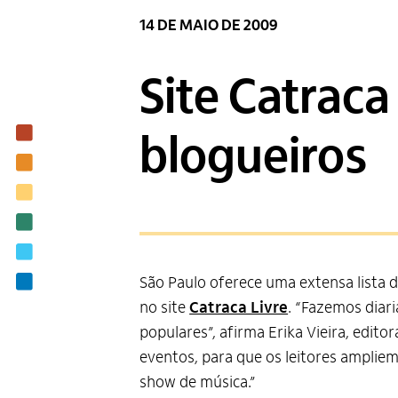
14 DE MAIO DE 2009
Site Catraca
Institucional
blogueiros
Nossas ações
Biblioteca
Notícias
Editais
São Paulo oferece uma extensa lista d
Contato
no site
Catraca Livre
. “Fazemos diar
populares”, afirma Erika Vieira, edit
eventos, para que os leitores ampli
show de música.”