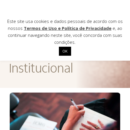
Este site usa cookies e dados pessoais de acordo com os
nossos
Termos de Uso e Política de Privacidade
e, ao
continuar navegando neste site, você concorda com suas
AGÊNCIA DE
condições.
Notícias
OK
Início
Institucional
Institucional
Nossas ações
Biblioteca
Notícias
Editais
Contato