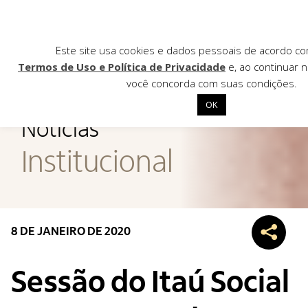
Este site usa cookies e dados pessoais de acordo c
Termos de Uso e Política de Privacidade
e, ao continuar n
você concorda com suas condições.
AGÊNCIA DE
OK
Notícias
Início
Institucional
Institucional
Nossas ações
Biblioteca
8 DE JANEIRO DE 2020
Notícias
Editais
Sessão do Itaú Social
Contato