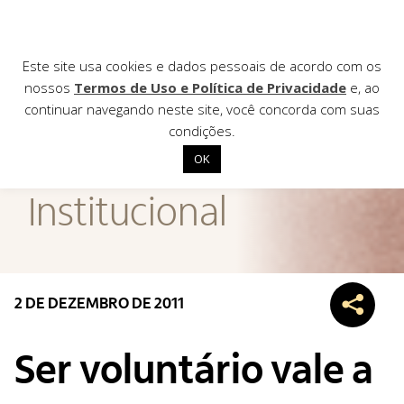
Este site usa cookies e dados pessoais de acordo com os
nossos
Termos de Uso e Política de Privacidade
e, ao
continuar navegando neste site, você concorda com suas
AGÊNCIA DE
condições.
Notícias
OK
Início
Institucional
Institucional
Nossas ações
Biblioteca
2 DE DEZEMBRO DE 2011
Notícias
Editais
Ser voluntário vale a
Contato