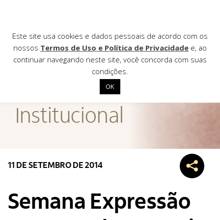
Este site usa cookies e dados pessoais de acordo com os
nossos
Termos de Uso e Política de Privacidade
e, ao
continuar navegando neste site, você concorda com suas
AGÊNCIA DE
condições.
Notícias
OK
Início
Institucional
Institucional
Nossas ações
Biblioteca
11 DE SETEMBRO DE 2014
Notícias
Editais
Semana Expressão
Contato