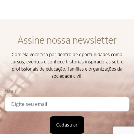
Alto Contraste
Assine nossa newsletter
Termos de Uso e Política de
Privacidade
Com ela você fica por dentro de oportunidades como
cursos, eventos e conhece histórias inspiradoras sobre
profissionais da educação, famílias e organizações da
sociedade civil.
EMAIL
Cadastrar