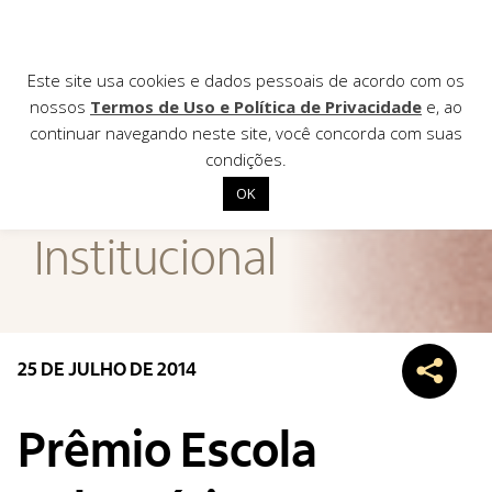
Este site usa cookies e dados pessoais de acordo com os
nossos
Termos de Uso e Política de Privacidade
e, ao
continuar navegando neste site, você concorda com suas
AGÊNCIA DE
condições.
Notícias
OK
Início
Institucional
Institucional
Nossas ações
Biblioteca
25 DE JULHO DE 2014
Notícias
Editais
Prêmio Escola
Contato