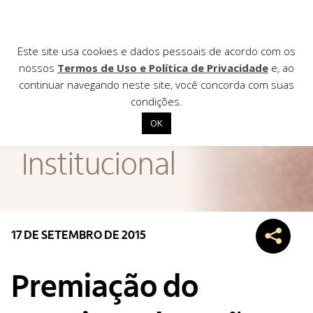
Este site usa cookies e dados pessoais de acordo com os
nossos
Termos de Uso e Política de Privacidade
e, ao
continuar navegando neste site, você concorda com suas
AGÊNCIA DE
condições.
Notícias
OK
Início
Institucional
Institucional
Nossas ações
Biblioteca
17 DE SETEMBRO DE 2015
Notícias
Editais
Premiação do
Contato