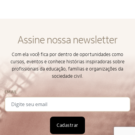
Alto Contraste
Assine nossa newsletter
Termos de Uso e Política de
Privacidade
Com ela você fica por dentro de oportunidades como
cursos, eventos e conhece histórias inspiradoras sobre
profissionais da educação, famílias e organizações da
sociedade civil.
EMAIL
Cadastrar