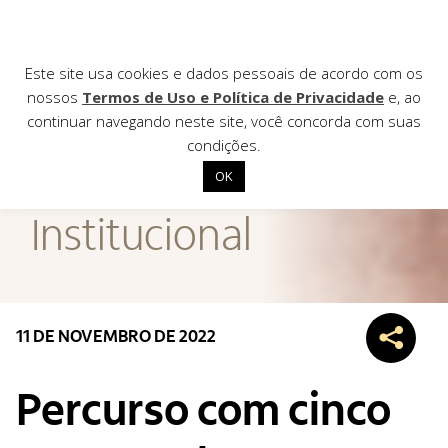
Este site usa cookies e dados pessoais de acordo com os
nossos
Termos de Uso e Política de Privacidade
e, ao
continuar navegando neste site, você concorda com suas
AGÊNCIA DE
condições.
Notícias
OK
Início
Institucional
Institucional
Nossas ações
Biblioteca
11 DE NOVEMBRO DE 2022
Notícias
Editais
Percurso com cinco
Contato