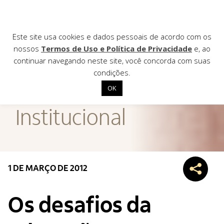
Este site usa cookies e dados pessoais de acordo com os
nossos
Termos de Uso e Política de Privacidade
e, ao
continuar navegando neste site, você concorda com suas
AGÊNCIA DE
condições.
Notícias
OK
Início
Institucional
Institucional
Nossas ações
Biblioteca
1 DE MARÇO DE 2012
Notícias
Editais
Os desafios da
Contato