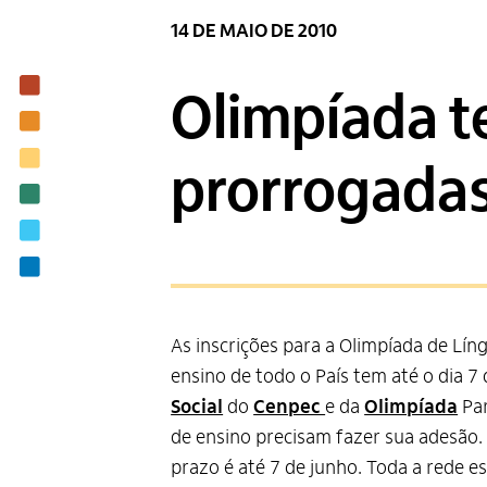
14 DE MAIO DE 2010
Institucional
Olimpíada t
Nossas ações
Biblioteca
prorrogada
Notícias
Editais
Contato
As inscrições para a Olimpíada de Lí
ensino de todo o País tem até o dia 7 
Social
do
Cenpec
e da
Olimpíada
Par
de ensino precisam fazer sua adesão.
prazo é até 7 de junho. Toda a rede e