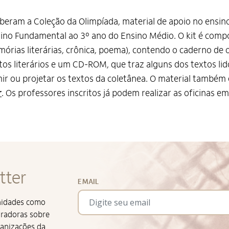
eberam a Coleção da Olimpíada, material de apoio no ensin
sino Fundamental ao 3º ano do Ensino Médio. O kit é comp
mórias literárias, crônica, poema), contendo o caderno de
os literários e um CD-ROM, que traz alguns dos textos lid
r ou projetar os textos da coletânea. O material também 
r
. Os professores inscritos já podem realizar as oficinas e
tter
EMAIL
unidades como
iradoras sobre
ganizações da