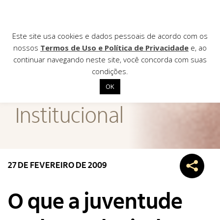
Este site usa cookies e dados pessoais de acordo com os
nossos
Termos de Uso e Política de Privacidade
e, ao
continuar navegando neste site, você concorda com suas
AGÊNCIA DE
condições.
Notícias
OK
Início
Institucional
Institucional
Nossas ações
Biblioteca
27 DE FEVEREIRO DE 2009
Notícias
Editais
O que a juventude
Contato