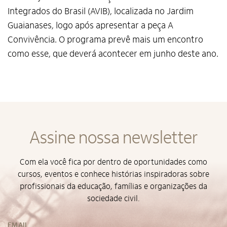
Integrados do Brasil (AVIB), localizada no Jardim
Guaianases, logo após apresentar a peça A
Convivência. O programa prevê mais um encontro
como esse, que deverá acontecer em junho deste ano.
Alto Contraste
Assine nossa newsletter
Termos de Uso e Política de
Privacidade
Com ela você fica por dentro de oportunidades como
cursos, eventos e conhece histórias inspiradoras sobre
profissionais da educação, famílias e organizações da
sociedade civil.
EMAIL