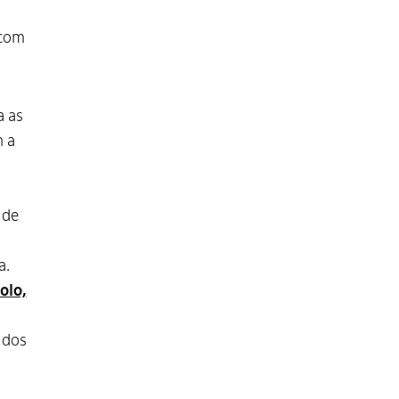
 com
a as
m a
 de
a.
olo,
 dos