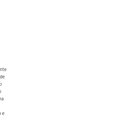
nte
 de
o
o
ma
o e