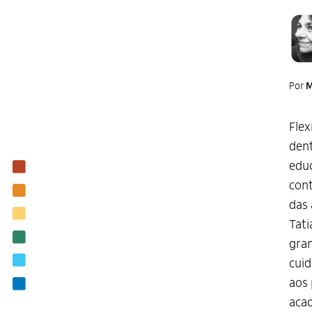
Por
M
Flex
dent
educ
Institucional
cont
Nossas ações
das 
Biblioteca
Tati
Notícias
gran
Editais
cuid
aos 
Contato
acad