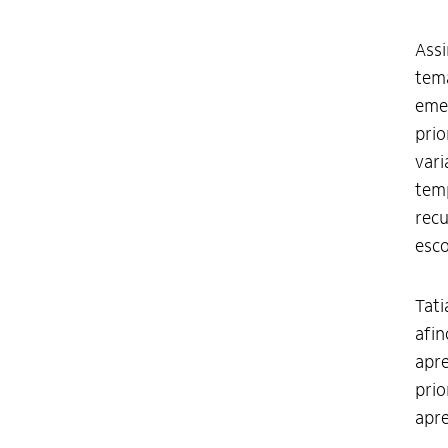
Assi
temá
emer
prio
vari
tem
recu
esco
Tati
afin
apre
prio
apre