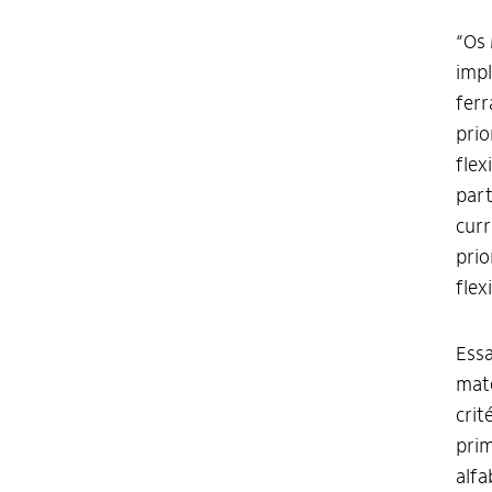
“Os 
impl
ferr
prio
flex
part
curr
prio
flex
Essa
mate
crit
prim
alfa