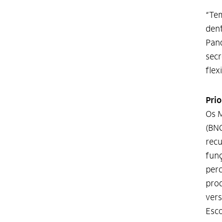
“Tem
dent
Pand
secr
flex
Prio
Os M
(BNC
recu
funç
perc
prod
vers
Esco