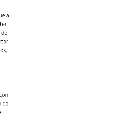
ue a
ter
 de
ptar
os,
 com
a da
a