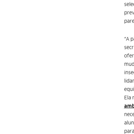
sele
prev
pare
“A p
secr
ofer
muda
inse
lida
equi
Ela 
amb
nece
alun
para