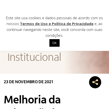
Este site usa cookies e dados pessoais de acordo com os
nossos
Termos de Uso e Política de Privacidade
e, ao
continuar navegando neste site, você concorda com suas
AGÊNCIA DE
condições.
Notícias
OK
Início
Institucional
Institucional
Nossas ações
Biblioteca
23 DE NOVEMBRO DE 2021
Notícias
Editais
Melhoria da
Contato