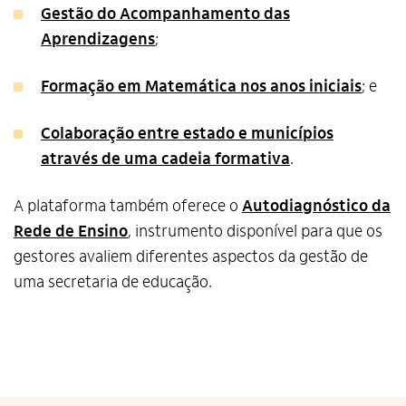
Gestão do Acompanhamento das
Aprendizagens
;
Alto Contraste
Formação em Matemática nos anos iniciais
; e
Termos de Uso e Política de
Privacidade
Colaboração entre estado e municípios
através de uma cadeia formativa
.
A plataforma também oferece o
Autodiagnóstico da
Rede de Ensino
, instrumento disponível para que os
gestores avaliem diferentes aspectos da gestão de
uma secretaria de educação.