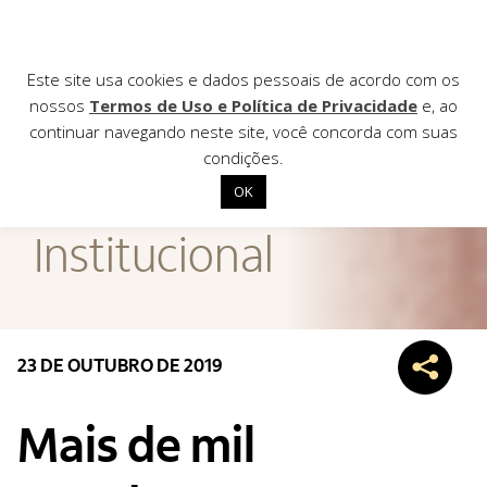
Este site usa cookies e dados pessoais de acordo com os
nossos
Termos de Uso e Política de Privacidade
e, ao
continuar navegando neste site, você concorda com suas
AGÊNCIA DE
condições.
Notícias
OK
Início
Institucional
Institucional
Nossas ações
Biblioteca
23 DE OUTUBRO DE 2019
Notícias
Editais
Mais de mil
Contato