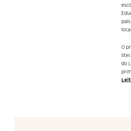
esco
Educ
país
loca
O pr
lite
do L
prim
Lei