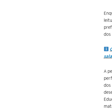
Enq
leit
pref
dos 
C
sala
A p
perf
dos 
dese
Educ
matr