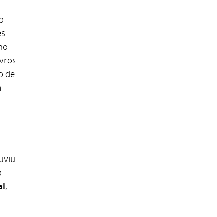
o
es
mo
ivros
o de
à
uviu
o
al
,