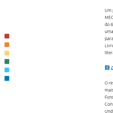
Um
MEC 
do 6
uma 
Institucional
para
Nossas ações
Livr
lite
Biblioteca
Notícias
D
Editais
Contato
O re
mai
Fund
Cons
Undi