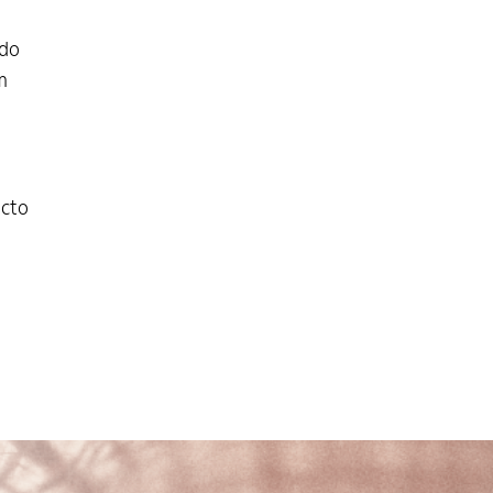
 do
m
acto