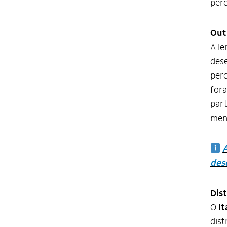
per
Out
A le
dese
perc
fora
part
men
A
des
Dist
O
It
dist