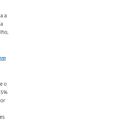
a a
 a
lho,
 em
e o
 25%
nor
es