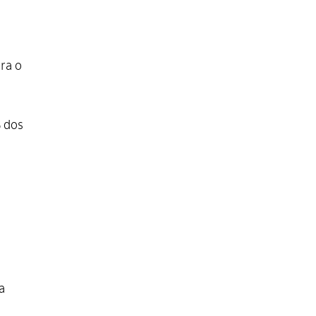
ra o
% dos
a
-