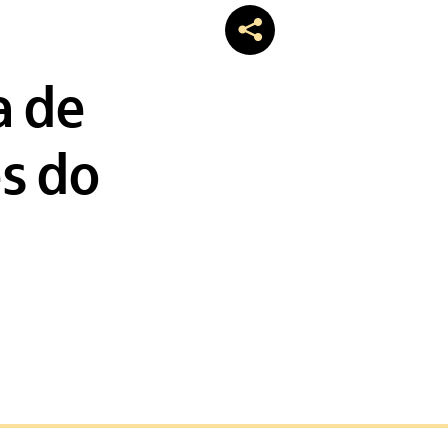
a de
s do