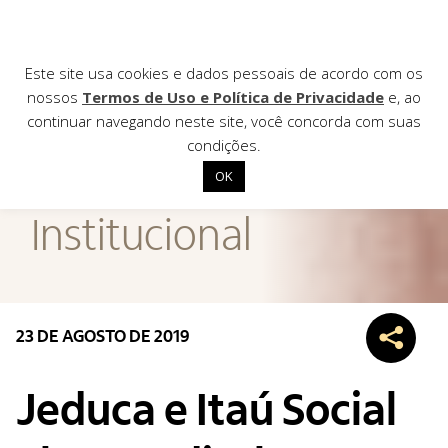
Este site usa cookies e dados pessoais de acordo com os
nossos
Termos de Uso e Política de Privacidade
e, ao
continuar navegando neste site, você concorda com suas
AGÊNCIA DE
condições.
Notícias
OK
Início
Institucional
Institucional
Nossas ações
Biblioteca
23 DE AGOSTO DE 2019
Notícias
Editais
Jeduca e Itaú Social
Contato