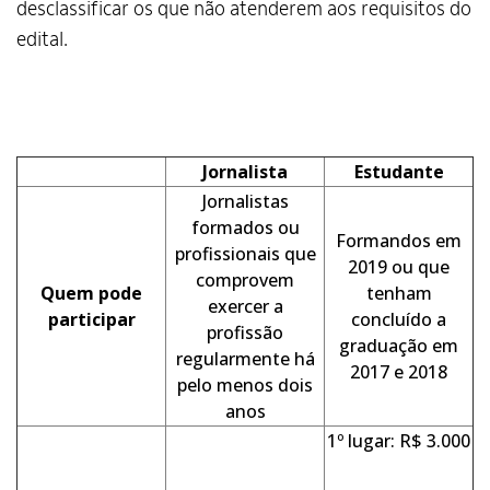
desclassificar os que não atenderem aos requisitos do
edital.
Jornalista
Estudante
Jornalistas
formados ou
Formandos em
profissionais que
2019 ou que
comprovem
Quem pode
tenham
exercer a
participar
concluído a
profissão
graduação em
regularmente há
Alto Contraste
2017 e 2018
pelo menos dois
anos
Termos de Uso e Política de
Privacidade
1º lugar: R$ 3.000