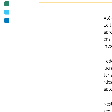
Notícias
Editais
Até 
Contato
Edit
apro
ensi
int
Pode
lucr
ter 
“des
apt
Nest
segu