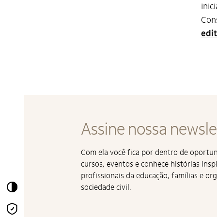
inic
Cons
edi
Assine nossa newsle
Com ela você fica por dentro de oport
cursos, eventos e conhece histórias insp
profissionais da educação, famílias e or
Alto Contraste
sociedade civil.
Termos de Uso e Política
de Privacidade