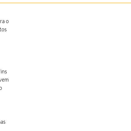
ra o
tos
fins
evem
o
nas