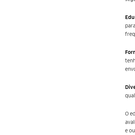
Edu
para
freq
For
tenh
envo
Div
qual
O ed
aval
e ou