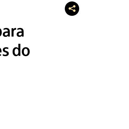
para
es do